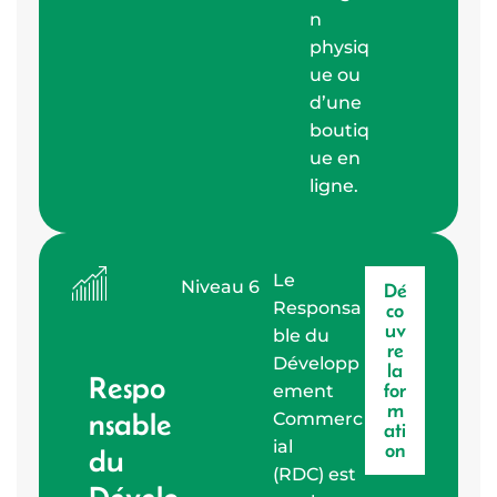
n
physiq
ue ou
d’une
boutiq
ue en
ligne.
Le
Niveau 6
Dé
Responsa
co
uv
ble du
re
Développ
la
Respo
for
ement
m
nsable
Commerc
ati
ial
on
du
(RDC) est