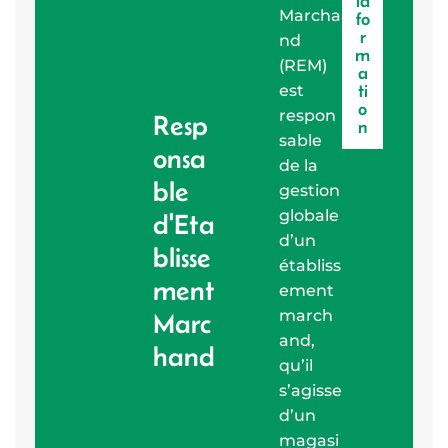
la
Marcha
fo
r
nd
m
(REM)
a
est
ti
o
respon
Resp
n
sable
onsa
de la
ble
gestion
globale
d'Eta
d’un
blisse
établiss
ment
ement
march
Marc
and,
hand
qu’il
s’agisse
d’un
magasi