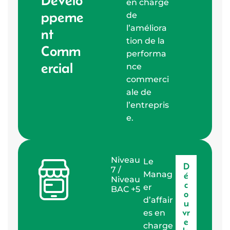
Dévelo
en charge
ppeme
de
l’améliora
nt
tion de la
Comm
performa
ercial
nce
commerci
ale de
l’entrepris
e.
Niveau
Le
D
7 /
Manag
é
Niveau
c
er
BAC +5
o
d’affair
u
vr
es en
e
charge