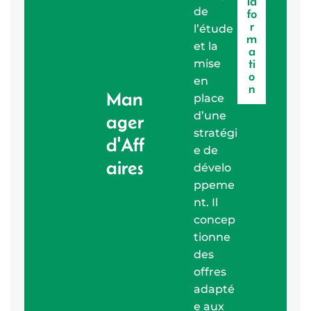
la
de
fo
r
l’étude
m
et la
a
mise
ti
o
en
n
Man
place
d’une
ager
stratégi
d'Aff
e de
aires
dévelo
ppeme
nt. Il
concep
tionne
des
offres
adapté
e aux