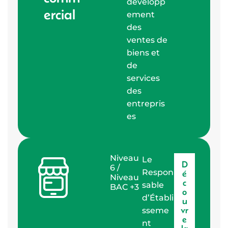
développ
ercial
ement
des
ventes de
biens et
de
services
des
entrepris
es
Niveau
Le
D
6 /
Respon
é
Niveau
c
sable
BAC +3
o
d’Établi
u
vr
sseme
e
nt