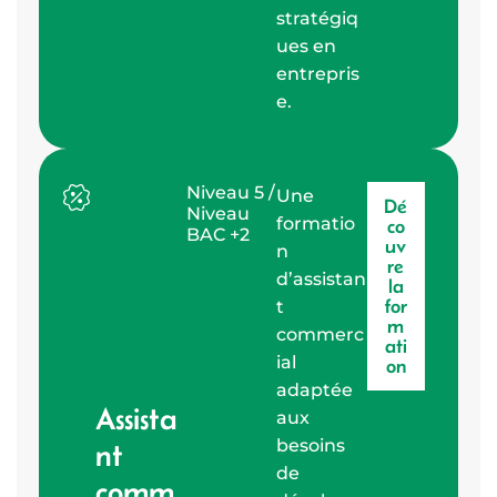
stratégiq
ues en
entrepris
e.
Niveau 5 /
Une
Dé
Niveau
formatio
co
BAC +2
uv
n
re
d’assistan
la
for
t
m
commerc
ati
ial
on
adaptée
Assista
aux
besoins
nt
de
comm