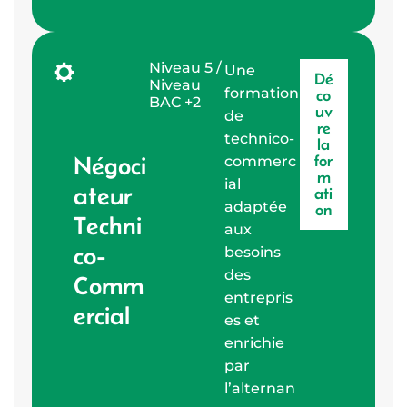
Niveau 5 /
Une
Dé
Niveau
formation
co
BAC +2
uv
de
re
technico-
la
Négoci
for
commerc
m
ial
ateur
ati
adaptée
on
Techni
aux
co-
besoins
des
Comm
entrepris
ercial
es et
enrichie
par
l’alternan