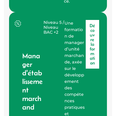
ce.
Niveau 5 /
Une
Dé
Niveau
formatio
co
BAC +2
uv
n de
re
manager
la
for
d’unité
m
Mana
marchan
ati
de, axée
ger
on
sur le
d'étab
développ
lisseme
ement
des
nt
compéte
march
nces
and
pratiques
et