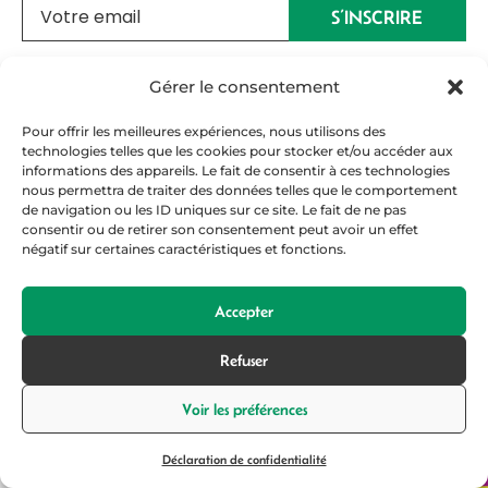
S’INSCRIRE
Gérer le consentement
Pour offrir les meilleures expériences, nous utilisons des
technologies telles que les cookies pour stocker et/ou accéder aux
PRISMA
informations des appareils. Le fait de consentir à ces technologies
ACADEMY
nous permettra de traiter des données telles que le comportement
Nos formations
de navigation ou les ID uniques sur ce site. Le fait de ne pas
consentir ou de retirer son consentement peut avoir un effet
négatif sur certaines caractéristiques et fonctions.
Qui sommes-
nous ?
Accepter
Alternance
Refuser
Espace
PRÊTS À VOUS
entreprise
FORMER ?
Voir les préférences
Candidature
Contact
en ligne
Déclaration de confidentialité