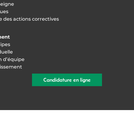
nseigne
ques
e des actions correctives
ment
uipes
duelle
on d’équipe
blissement
Candidature en ligne