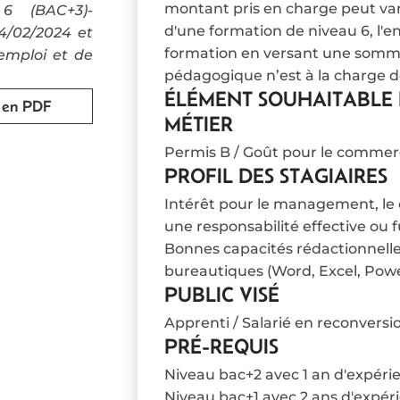
montant pris en charge peut vari
6 (BAC+3)-
d'une formation de niveau 6, l'e
4/02/2024 et
formation en versant une somme 
 emploi et de
pédagogique n’est à la charge de
ÉLÉMENT SOUHAITABLE 
r en PDF
MÉTIER
Permis B / Goût pour le commerce
PROFIL DES STAGIAIRES
Intérêt pour le management, le 
une responsabilité effective o
Bonnes capacités rédactionnelles
bureautiques (Word, Excel, Powe
PUBLIC VISÉ
Apprenti / Salarié en reconvers
PRÉ-REQUIS
Niveau bac+2 avec 1 an d'expéri
Niveau bac+1 avec 2 ans d'expér