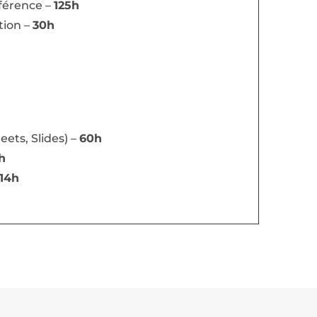
férence –
125h
tion –
30h
eets, Slides) –
60h
h
14h